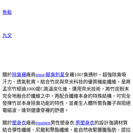
魚鬆
丸文
關於
除臭襪
廠商
snug
:
腳臭剋星
全襪100?臭通紗，超強除臭吸
汗力、透氣乾爽。結合竹炭與奈米科技的優質機能纖維，是將
孟宗竹經過1000度C高溫炭化後，運用奈米技術，將竹炭粉末
完全地融合於纖維之中，再配合纖維本身的特殊結構，可完全
發揮竹炭本身除臭功能的特性，並產生人體所需負離子與阻絕
電磁波，達到健康穿襪的舒適。
關於
塑身衣
廠商
equmen
男性塑身衣:
男塑身衣
的設計強調材質
結合彈性纖維、尼龍和聚酯纖維，能自然收緊腰腹脂肪、提拉