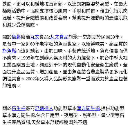
肩膀，更可以和緩地拉直背部，以達到調整姿勢身型。在最大
極限活動中，協助支撐核心肌肉、手肘和前臂，藉由保持肌肉
溫暖、提升身體機能和改善姿勢，幫助提升運動時的最佳肌能
和減少受傷風險。
關於
魚鬆
廠商
丸文
食品:
丸文食品
旗聚一堂創立於民國39年，
是台中一家近60年老字號的魚香世家，以新鮮味美、高品質的
旗魚鬆
而遠近馳名，由於口味、手藝傳統道地，貨真價實而供
不應求。1995年在創辦人梁火村的大力經營下，於台中縣大裡
工業區購置土地，興建近千坪的現代自動化安全衛生廠房，全
面提升產品品質、增加產量，並由魚產結合農產製造更多元化
調理美食。2002年又導入品牌形象旗聚一堂而致力於產品包裝
的推廣。
關於
衛生棉
廠商
舒適達人
功能型草本
漢方衛生棉
:提供功能型
草本漢方衛生棉,包含日用型、夜用型、護墊型、量少型等衛
生棉產品資訊,天然草本舒緩經期悶熱不適