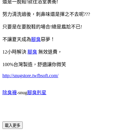
還是一脫鞋!就往浴室裹衝!
努力清洗過後，刺鼻味還是揮之不去呢???
只要是在要脫鞋的場合!總是尷尬不已!
不讓夏天成為
腳臭
惡夢！
12小時解決
腳臭
無效退費，
100%台灣製造，舒適讓你微笑
http://snugstore.twfbsoft.com/
除臭襪
-snug
腳臭剋星
載入更多