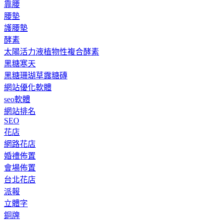
靠腰
腰墊
護腰墊
酵素
太陽活力液植物性複合酵素
黑糖寒天
黑糖珊瑚草露糖磚
網站優化軟體
seo軟體
網站排名
SEO
花店
網路花店
婚禮佈置
會場佈置
台北花店
派報
立體字
銅牌