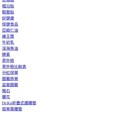
衣領貼
帽沿貼
鞋墊貼
好健康
保健食品
亞麻仁油
蜂王漿
牛初乳
深海魚油
酵素
意外險
意外險比較表
分紅保單
園藝造景
盆栽園藝
雅石
蘭花
Dr.Ku折疊式護腰墊
挺寧靠腰墊