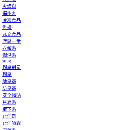
火鍋料
福州丸
冷凍食品
魚翅
丸文食品
旗聚一堂
衣領貼
帽沿貼
snug
腳臭剋星
腳臭
除臭襪
防臭襪
安全帽貼
易夏貼
腋下貼
止汗劑
止汗噴霧