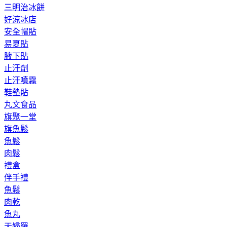
三明治冰餅
好涼冰店
安全帽貼
易夏貼
腋下貼
止汗劑
止汗噴霧
鞋墊貼
丸文食品
旗聚一堂
旗魚鬆
魚鬆
肉鬆
禮盒
伴手禮
魚鬆
肉乾
魚丸
天婦羅