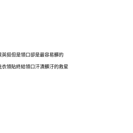
很英挺但是領口卻是最容易髒的
洗衣領貼終結領口汗漬髒汙的救星