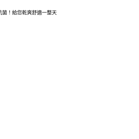
、抗菌！給您乾爽舒適一整天