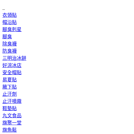
..
衣領貼
帽沿貼
腳臭剋星
腳臭
除臭襪
防臭襪
三明治冰餅
好涼冰店
安全帽貼
易夏貼
腋下貼
止汗劑
止汗噴霧
鞋墊貼
丸文食品
旗聚一堂
旗魚鬆