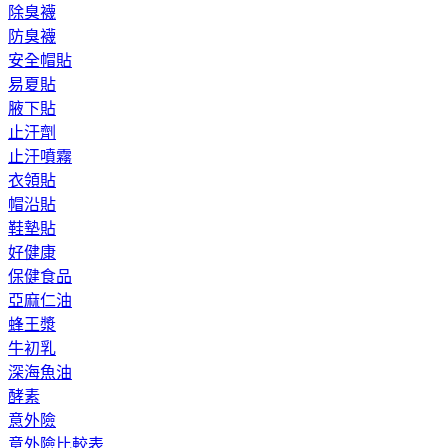
除臭襪
防臭襪
安全帽貼
易夏貼
腋下貼
止汗劑
止汗噴霧
衣領貼
帽沿貼
鞋墊貼
好健康
保健食品
亞麻仁油
蜂王漿
牛初乳
深海魚油
酵素
意外險
意外險比較表