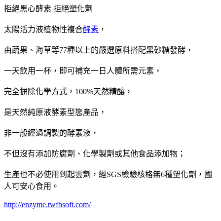
拒絕黑心酵素 拒絕塑化劑
太陽活力液植物性複合
酵素
，
由蔬果、海草等77種以上的嚴選原料搭配黑砂糖發酵，
一天飲用一杯，即可補充一日人體所需元素，
完全摒除化學方式，100%天然精釀，
是天然純原液酵素型態產品，
非一般經過調製的酵素液，
不但沒有添加防腐劑、化學製劑或其他食品添加物；
生產也不必使用到起雲劑，經SGS檢驗核格無6種塑化劑，國
人可安心食用。
http://enzyme.twfbsoft.com/